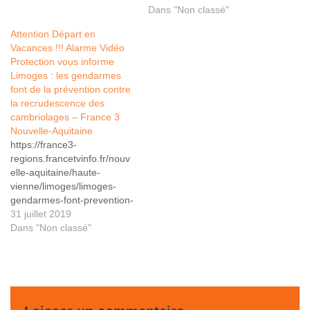
NOUS VOUS
Dans "Non classé"
PRÉSENTONS LA GAMME
Attention Départ en
D ' ALARME RISCO ET
Vacances !!! Alarme Vidéo
DAITEM avec la
Protection vous informe
coopération de notre
Limoges : les gendarmes
partenaire Securitas
font de la prévention contre
Télésurveillance. Nous
la recrudescence des
pouvons vous…
cambriolages – France 3
Nouvelle-Aquitaine
https://france3-
regions.francetvinfo.fr/nouv
elle-aquitaine/haute-
vienne/limoges/limoges-
gendarmes-font-prevention-
contre-recrudescence-
31 juillet 2019
cambriolages-1705836.html
Dans "Non classé"