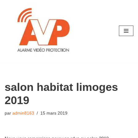
Aller
au
contenu
salon habitat limoges
2019
par
admin8163
15 mars 2019