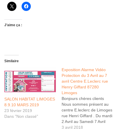
J’aime ça :
Similaire
Exposition Alarme Vidéo
Protection du 3 Avril au 7
avril Centre E.Leclerc rue
Henry Giffard 87280
Limoges
Bonjours chères clients
SALON HABITAT LIMOGES
Nous sommes présent au
8.9.10 MARS 2019
centre E.leclerc de Limoges
23 février 2019
rue Henri Giffard . Du mardi
Dans "Non classé"
2 Avril au Samedi 7 Avril
2018 de 10h à 19h00.
3 avril 2018